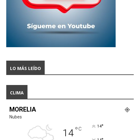
LO MÁS LEÍDO
CLIMA
MORELIA
Nubes
°
14
°
C
14
14