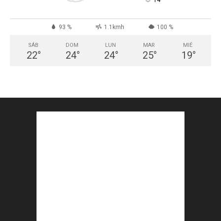
°
93 %
1.1kmh
100 %
SÁB
DOM
LUN
MAR
MIÉ
22
°
24
°
24
°
25
°
19
°