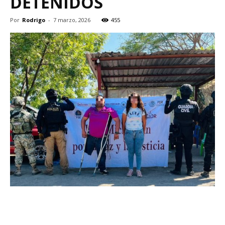
DETENIDOS
Por
Rodrigo
-
7 marzo, 2026
455