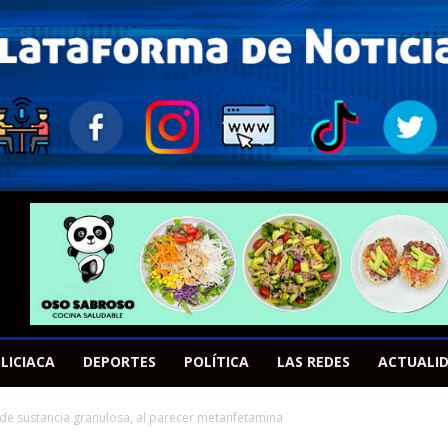
LICIACA
DEPORTES
POLÍTICA
LAS REDES
ACTUALI
de sustancia granulosa, al parecer metanfetamina