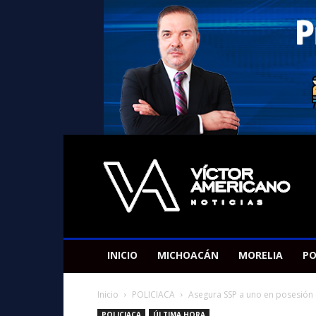
Americano
Victor
INICIO
MICHOACÁN
MORELIA
PO
Inicio
POLICIACA
Asegura SSP a uno en posesión 
POLICIACA
ÚLTIMA HORA