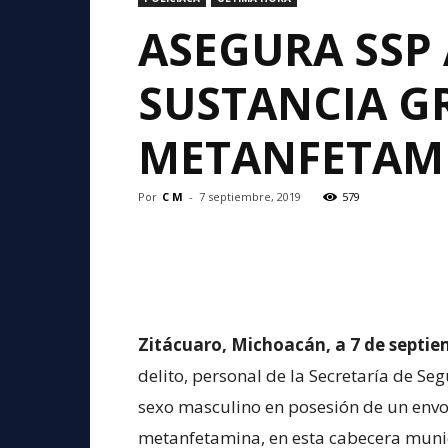
ASEGURA SSP 
SUSTANCIA G
METANFETAM
Por
C M
-
7 septiembre, 2019
579
Zitácuaro, Michoacán, a 7 de septie
delito, personal de la Secretaría de Se
sexo masculino en posesión de un envol
metanfetamina, en esta cabecera muni