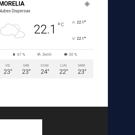
MORELIA
Nubes Dispersas
°
22.1
°
C
22.1
°
22.1
67 %
2kmh
50 %
VIE
SÁB
DOM
LUN
MAR
23
°
23
°
24
°
22
°
23
°