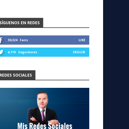
SÍGUENOS EN REDES
30,324
Fans
LIKE
6,110
Seguidores
SEGUIR
REDES SOCIALES