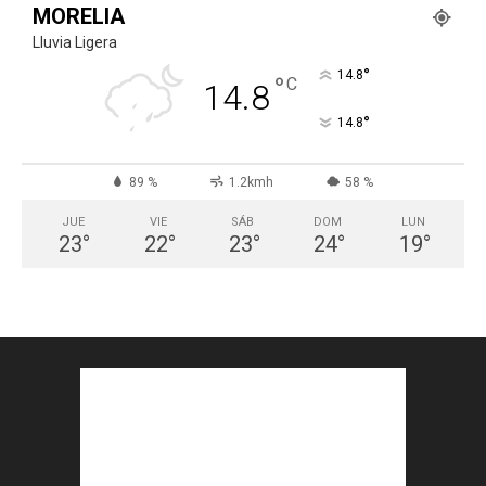
MORELIA
Lluvia Ligera
°
14.8
°
C
14.8
°
14.8
89 %
1.2kmh
58 %
JUE
VIE
SÁB
DOM
LUN
23
°
22
°
23
°
24
°
19
°