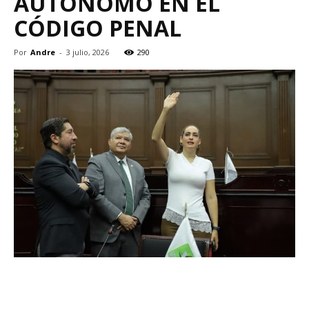
AUTÓNOMO EN EL
CÓDIGO PENAL
Por
Andre
-
3 julio, 2026
290