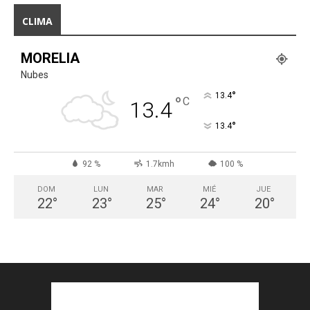
CLIMA
MORELIA
Nubes
°
13.4
°
C
13.4
°
13.4
92 %
1.7kmh
100 %
DOM
LUN
MAR
MIÉ
JUE
22
°
23
°
25
°
24
°
20
°