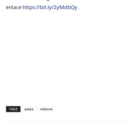
enlace
https://bit.ly/2yMdbQy
.
TAGS
aulas
retorno