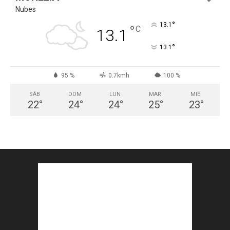
Nubes
°
13.1
°
C
13.1
°
13.1
95 %
0.7kmh
100 %
SÁB
DOM
LUN
MAR
MIÉ
22
°
24
°
24
°
25
°
23
°