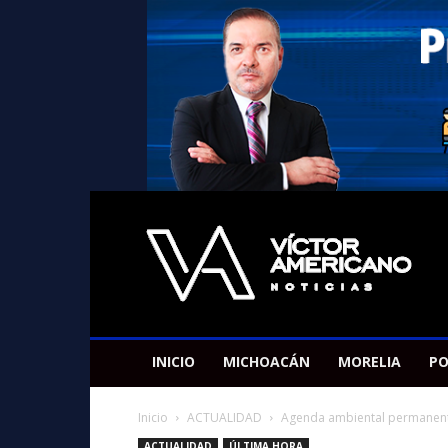
Americano
Victor
INICIO
MICHOACÁN
MORELIA
PO
Inicio
ACTUALIDAD
Agenda ambiental permanent
ACTUALIDAD
ÚLTIMA HORA