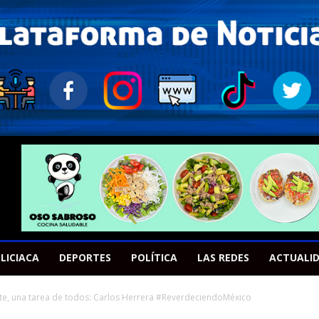
LICIACA
DEPORTES
POLÍTICA
LAS REDES
ACTUALI
e, una tarea de todos: Carlos Herrera #ReverdeciendoMéxico