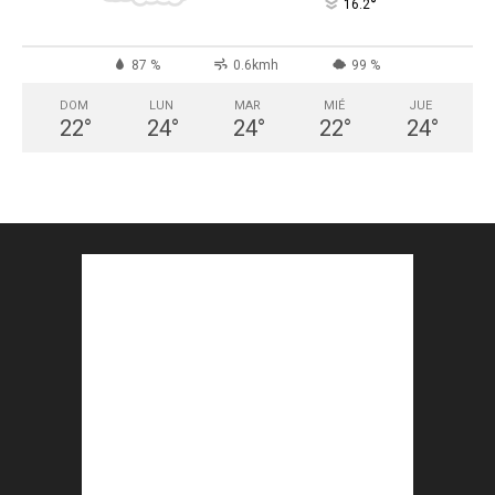
°
16.2
87 %
0.6kmh
99 %
DOM
LUN
MAR
MIÉ
JUE
22
°
24
°
24
°
22
°
24
°