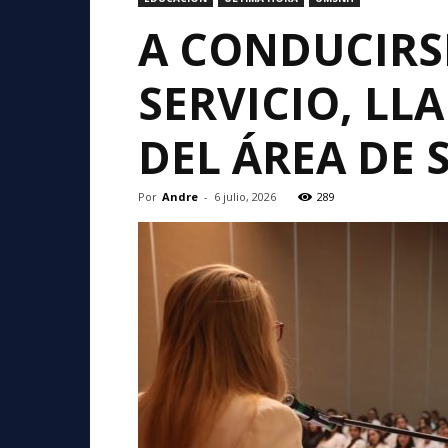
A CONDUCIRS
SERVICIO, LL
DEL ÁREA DE 
Por
Andre
-
6 julio, 2026
289