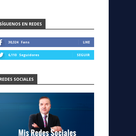
SÍGUENOS EN REDES
30,324
Fans
LIKE
6,110
Seguidores
SEGUIR
REDES SOCIALES