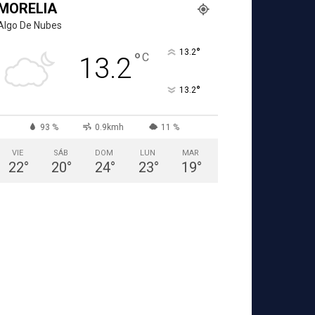
MORELIA
Algo De Nubes
°
13.2
°
C
13.2
°
13.2
93 %
0.9kmh
11 %
VIE
SÁB
DOM
LUN
MAR
22
°
20
°
24
°
23
°
19
°