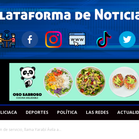
LICIACA
DEPORTES
POLÍTICA
LAS REDES
ACTUALI
 de servicio, llama Yarabí Ávila a...