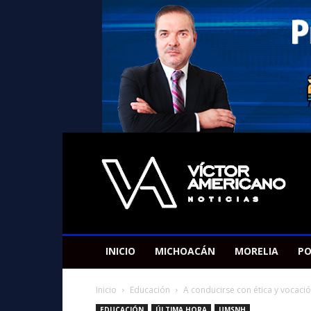
Americano
Victor
INICIO
MICHOACÁN
MORELIA
PO
Inicio
Educación
A conducirse con ética y vocación
EDUCACIÓN
ÚLTIMA HORA
UMSNH