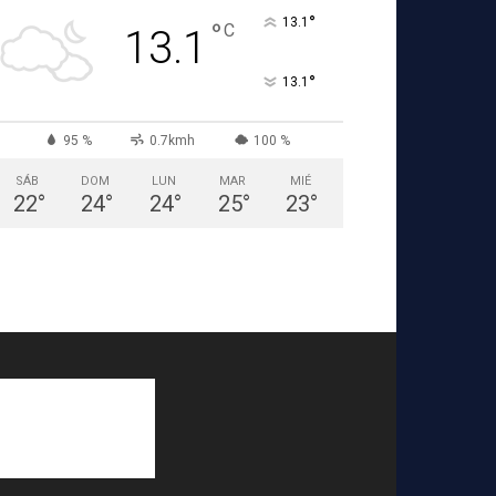
°
13.1
°
C
13.1
°
13.1
95 %
0.7kmh
100 %
SÁB
DOM
LUN
MAR
MIÉ
22
°
24
°
24
°
25
°
23
°