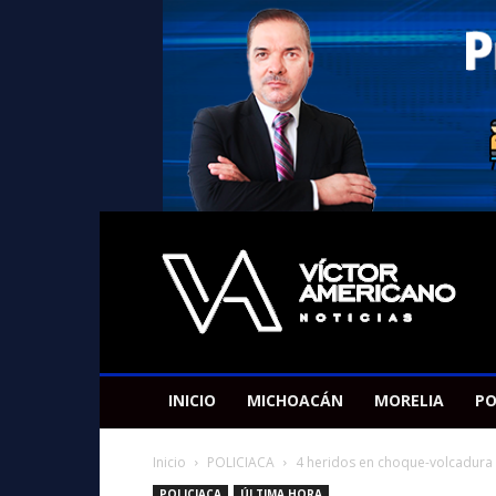
Americano
Victor
INICIO
MICHOACÁN
MORELIA
PO
Inicio
POLICIACA
4 heridos en choque-volcadura 
POLICIACA
ÚLTIMA HORA