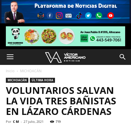
Inicio
MICHOACÁN
MICHOACÁN
ÚLTIMA HORA
VOLUNTARIOS SALVAN
LA VIDA TRES BAÑISTAS
EN LÁZARO CÁRDENAS
Por
C M
-
27 julio, 2021
719