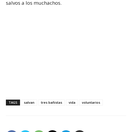
salvos a los muchachos.
TAGS
salvan
tres bañistas
vida
voluntarios