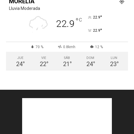
MORELIA
Lluvia Moderada
°
22.9
°
C
22.9
°
22.9
70 %
0.8kmh
12 %
JUE
VIE
SÁB
DOM
LUN
24
°
22
°
21
°
24
°
23
°