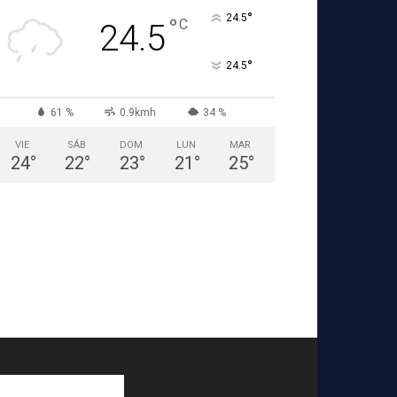
°
24.5
°
C
24.5
°
24.5
61 %
0.9kmh
34 %
VIE
SÁB
DOM
LUN
MAR
24
°
22
°
23
°
21
°
25
°