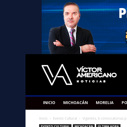
Americano
Victor
INICIO
MICHOACÁN
MORELIA
PO
Inicio
Evento Cultural
Vigentes, 6 convocatorias pa
EVENTO CULTURAL
MICHOACÁN
ÚLTIMA HORA