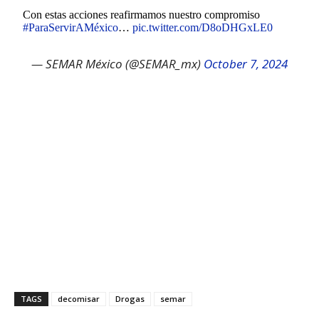
Con estas acciones reafirmamos nuestro compromiso
#ParaServirAMéxico
…
pic.twitter.com/D8oDHGxLE0
— SEMAR México (@SEMAR_mx)
October 7, 2024
TAGS
decomisar
Drogas
semar