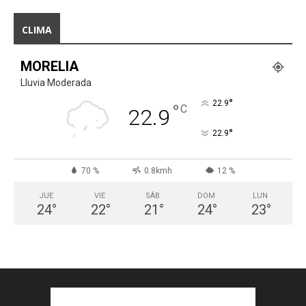
CLIMA
MORELIA
Lluvia Moderada
°
22.9
°
C
22.9
°
22.9
70 %
0.8kmh
12 %
JUE
VIE
SÁB
DOM
LUN
24
°
22
°
21
°
24
°
23
°