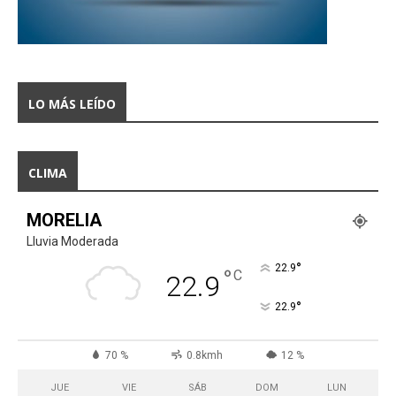
LO MÁS LEÍDO
CLIMA
MORELIA
Lluvia Moderada
°
22.9
°
C
22.9
°
22.9
70 %
0.8kmh
12 %
JUE
VIE
SÁB
DOM
LUN