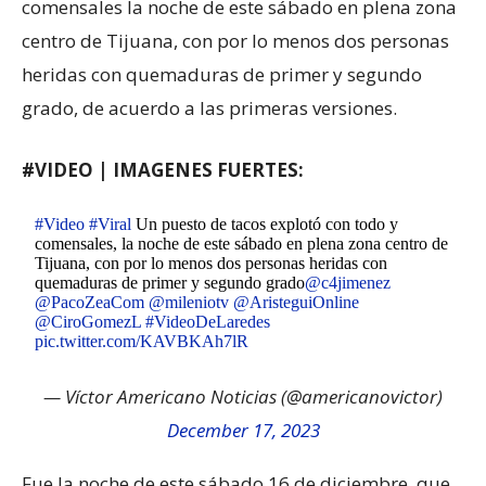
comensales la noche de este sábado en plena zona
centro de Tijuana, con por lo menos dos personas
heridas con quemaduras de primer y segundo
grado, de acuerdo a las primeras versiones.
#VIDEO |
IMAGENES FUERTES:
#Video
#Viral
Un puesto de tacos explotó con todo y
comensales, la noche de este sábado en plena zona centro de
Tijuana, con por lo menos dos personas heridas con
quemaduras de primer y segundo grado
@c4jimenez
@PacoZeaCom
@mileniotv
@AristeguiOnline
@CiroGomezL
#VideoDeLaredes
pic.twitter.com/KAVBKAh7lR
— Víctor Americano Noticias (@americanovictor)
December 17, 2023
Fue la noche de este sábado 16 de diciembre, que