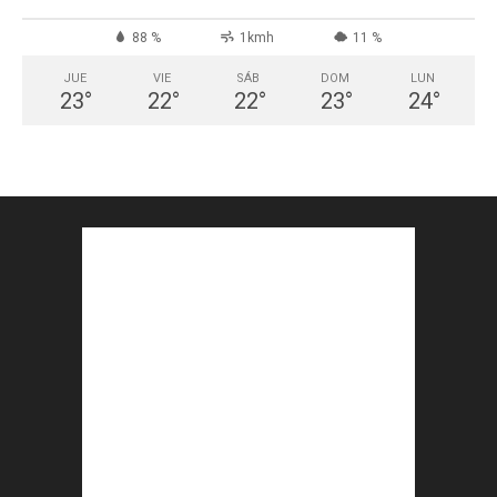
88 %
1kmh
11 %
JUE
VIE
SÁB
DOM
LUN
23
°
22
°
22
°
23
°
24
°