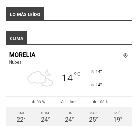
LO MÁS LEÍDO
CLIMA
MORELIA
Nubes
°
14
°
C
14
°
14
93 %
1.1kmh
100 %
SÁB
DOM
LUN
MAR
MIÉ
22
°
24
°
24
°
25
°
19
°