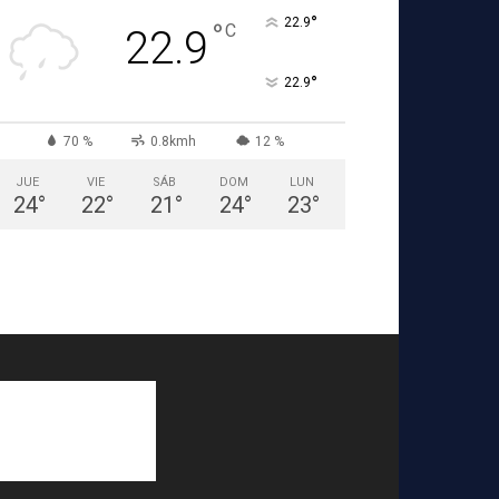
°
22.9
°
C
22.9
°
22.9
70 %
0.8kmh
12 %
JUE
VIE
SÁB
DOM
LUN
24
°
22
°
21
°
24
°
23
°