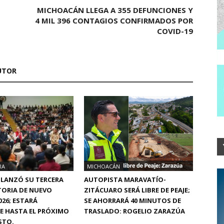
MICHOACÁN LLEGA A 355 DEFUNCIONES Y
4 MIL 396 CONTAGIOS CONFIRMADOS POR
COVID-19
UTOR
RA
MICHOACÁN
 LANZÓ SU TERCERA
AUTOPISTA MARAVATÍO-
ORIA DE NUEVO
ZITÁCUARO SERÁ LIBRE DE PEAJE;
026; ESTARÁ
SE AHORRARÁ 40 MINUTOS DE
E HASTA EL PRÓXIMO
TRASLADO: ROGELIO ZARAZÚA
STO.