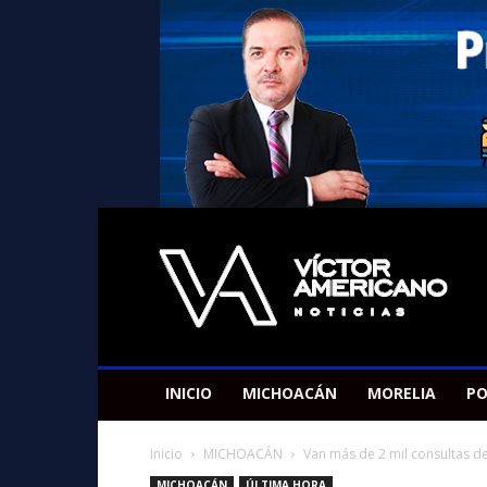
Americano
Victor
INICIO
MICHOACÁN
MORELIA
PO
Inicio
MICHOACÁN
Van más de 2 mil consultas de
MICHOACÁN
ÚLTIMA HORA