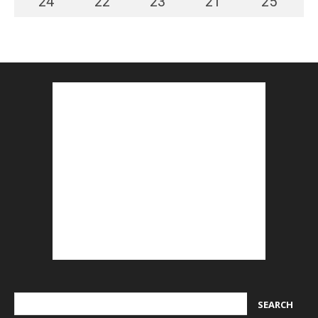
24
°
22
°
23
°
21
°
25
°