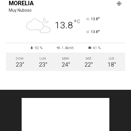
MORELIA
Muy Nuboso
°
13.8
°
C
13.8
°
13.8
92 %
1.4kmh
61 %
DOM
LUN
MAR
MIÉ
JUE
23
°
23
°
24
°
22
°
18
°