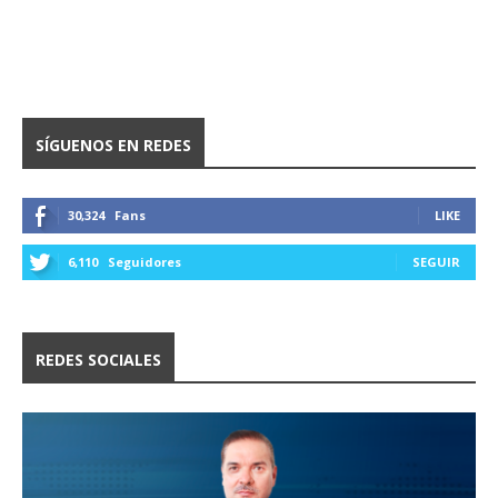
SÍGUENOS EN REDES
30,324
Fans
LIKE
6,110
Seguidores
SEGUIR
REDES SOCIALES