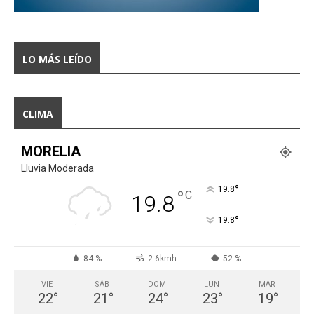
LO MÁS LEÍDO
CLIMA
MORELIA
Lluvia Moderada
°
19.8
°
C
19.8
°
19.8
84 %
2.6kmh
52 %
VIE
SÁB
DOM
LUN
MAR
22
°
21
°
24
°
23
°
19
°