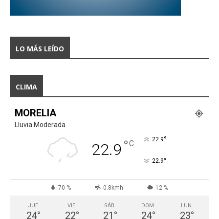
LO MÁS LEÍDO
CLIMA
MORELIA
Lluvia Moderada
°
22.9
°
C
22.9
°
22.9
70 %
0.8kmh
12 %
JUE
VIE
SÁB
DOM
LUN
24
°
22
°
21
°
24
°
23
°