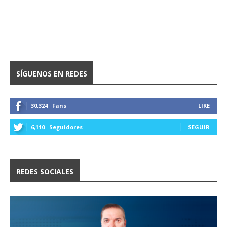
SÍGUENOS EN REDES
30,324
Fans
LIKE
6,110
Seguidores
SEGUIR
REDES SOCIALES