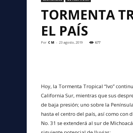
TORMENTA TR
EL PAÍS
Por
C M
-
23 agosto, 2019
677
Hoy, la Tormenta Tropical “Ivo” contin
California Sur, mientras que sus desp
de baja presión; uno sobre la Península
hasta el centro del país, así como con 
No. 31 se extenderá al sur de Michoacá
siguiente potencial de lluvias: