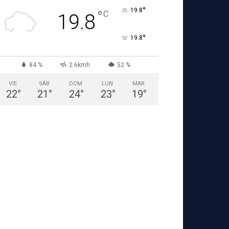
°
19.8
°
C
19.8
°
19.8
84 %
2.6kmh
52 %
VIE
SÁB
DOM
LUN
MAR
22
°
21
°
24
°
23
°
19
°