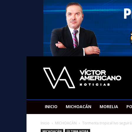
Americano
Victor
INICIO
MICHOACÁN
MORELIA
PO
Inicio
MICHOACÁN
Tormenta tropical Ivo seguirá
MICHOACÁN
ÚLTIMA HORA