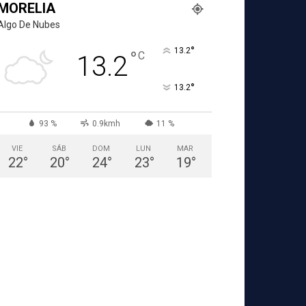
MORELIA
Algo De Nubes
°
13.2
°
C
13.2
°
13.2
93 %
0.9kmh
11 %
VIE
SÁB
DOM
LUN
MAR
22
°
20
°
24
°
23
°
19
°