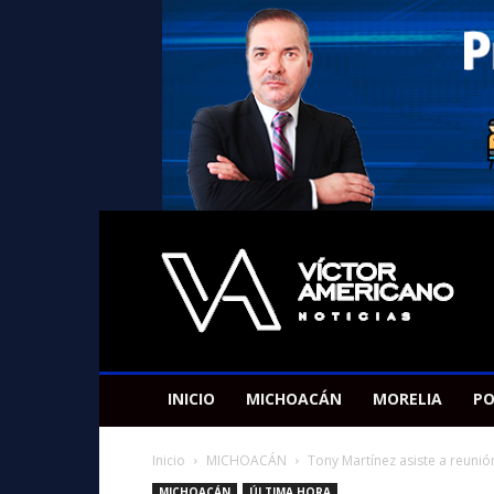
Americano
Victor
INICIO
MICHOACÁN
MORELIA
PO
Inicio
MICHOACÁN
Tony Martínez asiste a reunió
MICHOACÁN
ÚLTIMA HORA