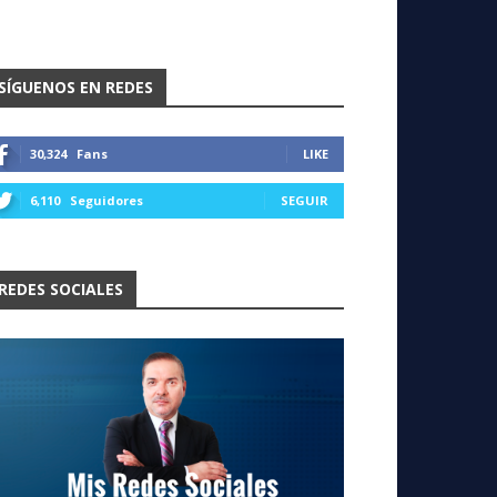
SÍGUENOS EN REDES
30,324
Fans
LIKE
6,110
Seguidores
SEGUIR
REDES SOCIALES