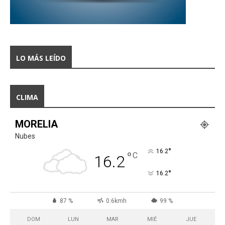
LO MÁS LEÍDO
CLIMA
MORELIA
Nubes
°
16.2
°
C
16.2
°
16.2
87 %
0.6kmh
99 %
DOM
LUN
MAR
MIÉ
JUE