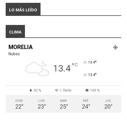
LO MÁS LEÍDO
CLIMA
MORELIA
Nubes
°
13.4
°
C
13.4
°
13.4
92 %
1.7kmh
100 %
DOM
LUN
MAR
MIÉ
JUE
22
°
23
°
25
°
24
°
20
°