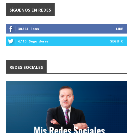
SÍGUENOS EN REDES
30,324
Fans
LIKE
6,110
Seguidores
SEGUIR
REDES SOCIALES