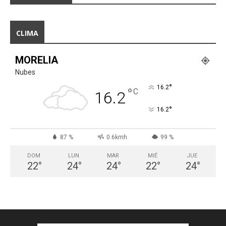
CLIMA
MORELIA
Nubes
°
16.2
°
C
16.2
°
16.2
87 %
0.6kmh
99 %
DOM
LUN
MAR
MIÉ
JUE
22
°
24
°
24
°
22
°
24
°