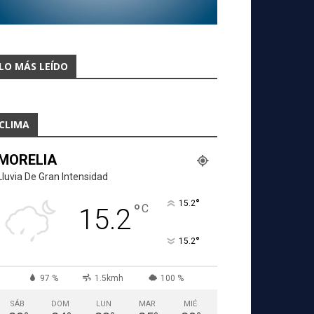
LO MÁS LEÍDO
CLIMA
MORELIA
Lluvia De Gran Intensidad
°
15.2
°
C
15.2
°
15.2
97 %
1.5kmh
100 %
SÁB
DOM
LUN
MAR
MIÉ