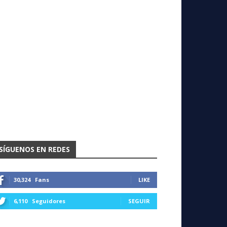
SÍGUENOS EN REDES
30,324
Fans
LIKE
6,110
Seguidores
SEGUIR