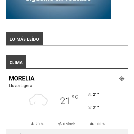
LO MÁS LEÍDO
CLIMA
MORELIA
Lluvia Ligera
°
21
°
C
21
°
21
73 %
0.9kmh
100 %