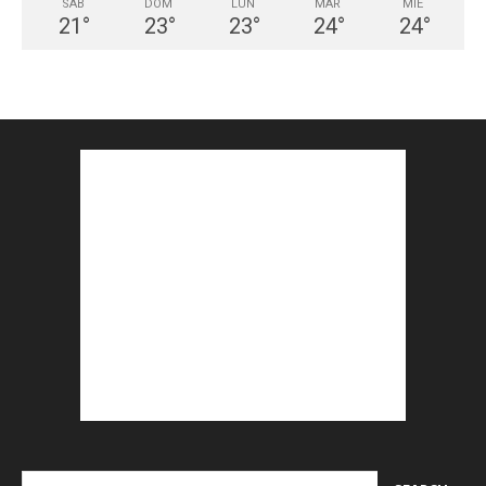
SÁB
DOM
LUN
MAR
MIÉ
21
°
23
°
23
°
24
°
24
°