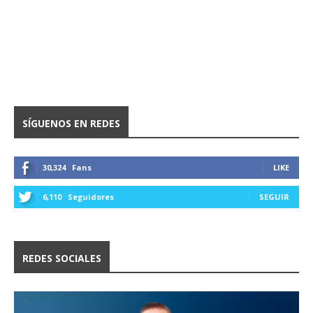
SÍGUENOS EN REDES
30,324
Fans
LIKE
6,110
Seguidores
SEGUIR
REDES SOCIALES