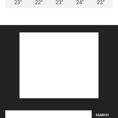
23
°
22
°
23
°
24
°
23
°