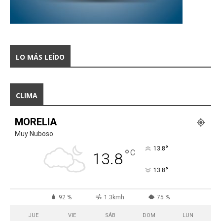
LO MÁS LEÍDO
CLIMA
MORELIA
Muy Nuboso
°
13.8
°
C
13.8
°
13.8
92 %
1.3kmh
75 %
JUE
VIE
SÁB
DOM
LUN