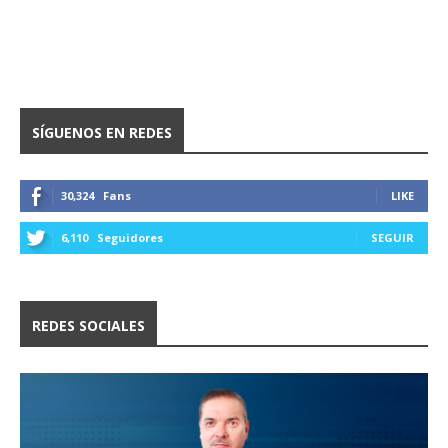
SÍGUENOS EN REDES
30,324
Fans
LIKE
6,110
Seguidores
SEGUIR
REDES SOCIALES