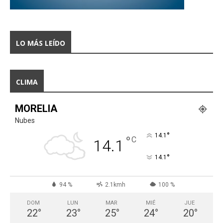
LO MÁS LEÍDO
CLIMA
MORELIA
Nubes
°
14.1
°
C
14.1
°
14.1
94 %
2.1kmh
100 %
DOM
LUN
MAR
MIÉ
JUE
22
°
23
°
25
°
24
°
20
°