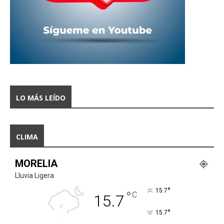
LO MÁS LEÍDO
CLIMA
MORELIA
Lluvia Ligera
°
15.7
°
C
15.7
°
15.7