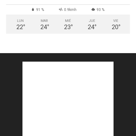
91 %
0.9kmh
93 %
LUN
MAR
MIÉ
JUE
VIE
22
°
24
°
23
°
24
°
20
°