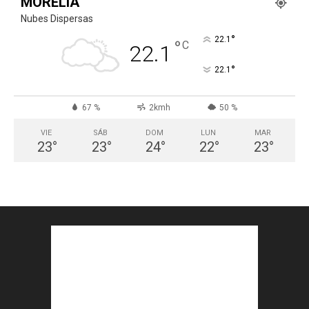
MORELIA
Nubes Dispersas
°
22.1
°
C
22.1
°
22.1
67 %
2kmh
50 %
VIE
SÁB
DOM
LUN
MAR
23
°
23
°
24
°
22
°
23
°