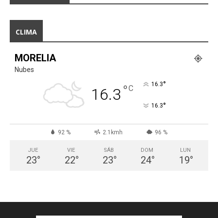
CLIMA
MORELIA
Nubes
°
16.3
°
C
16.3
°
16.3
92 %
2.1kmh
96 %
JUE
VIE
SÁB
DOM
LUN
23
°
22
°
23
°
24
°
19
°