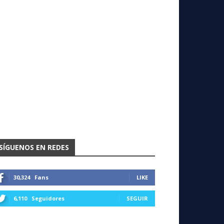
SÍGUENOS EN REDES
30,324
Fans
LIKE
6,110
Seguidores
SEGUIR