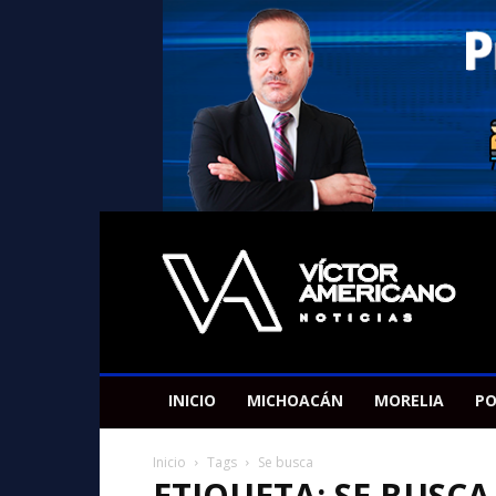
Americano
Victor
INICIO
MICHOACÁN
MORELIA
PO
Inicio
Tags
Se busca
ETIQUETA: SE BUSCA