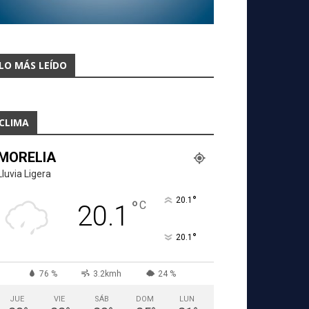
LO MÁS LEÍDO
CLIMA
MORELIA
Lluvia Ligera
°
20.1
°
C
20.1
°
20.1
76 %
3.2kmh
24 %
JUE
VIE
SÁB
DOM
LUN