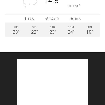
14.8
°
14.8
89 %
1.2kmh
58 %
JUE
VIE
SÁB
DOM
LUN
23
°
22
°
23
°
24
°
19
°