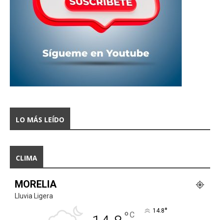
LO MÁS LEÍDO
CLIMA
MORELIA
Lluvia Ligera
°
14.8
°
C