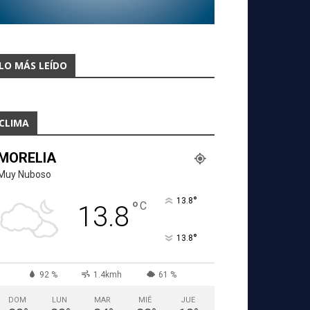
LO MÁS LEÍDO
CLIMA
MORELIA
Muy Nuboso
°
13.8
°
C
13.8
°
13.8
92 %
1.4kmh
61 %
DOM
LUN
MAR
MIÉ
JUE