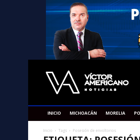
Americano
Victor
INICIO
MICHOACÁN
MORELIA
PO
Inicio
Tags
Posesión de envoltorios
ETIQUETA: POSESIÓ