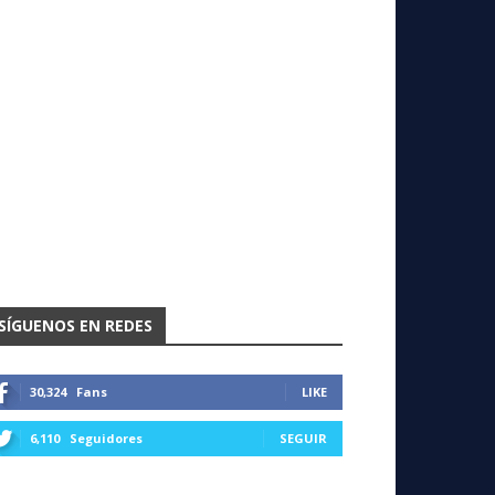
SÍGUENOS EN REDES
30,324
Fans
LIKE
6,110
Seguidores
SEGUIR