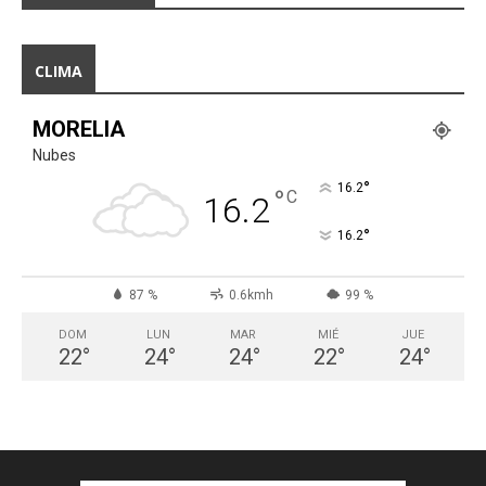
CLIMA
MORELIA
Nubes
°
16.2
°
C
16.2
°
16.2
87 %
0.6kmh
99 %
DOM
LUN
MAR
MIÉ
JUE
22
°
24
°
24
°
22
°
24
°