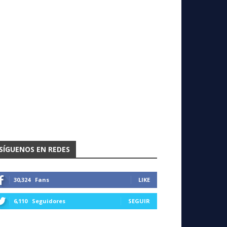
SÍGUENOS EN REDES
30,324
Fans
LIKE
6,110
Seguidores
SEGUIR