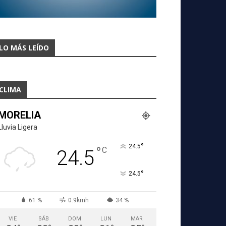
LO MÁS LEÍDO
CLIMA
MORELIA
Lluvia Ligera
°
24.5
°
C
24.5
°
24.5
61 %
0.9kmh
34 %
VIE
SÁB
DOM
LUN
MAR