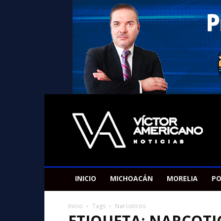
Americano
Victor
INICIO
MICHOACÁN
MORELIA
PO
Inicio
Tags
Narcoticos
ETIQUETA: NARCOTI