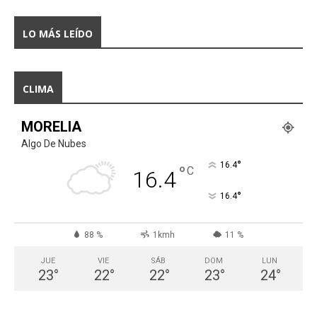
LO MÁS LEÍDO
CLIMA
MORELIA
Algo De Nubes
°
16.4
°
C
16.4
°
16.4
88 %
1kmh
11 %
JUE
VIE
SÁB
DOM
LUN
23
°
22
°
22
°
23
°
24
°