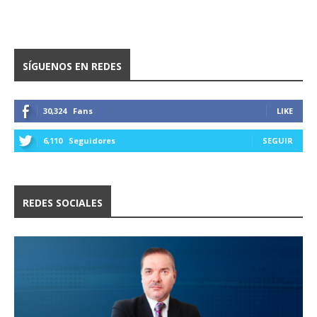
SÍGUENOS EN REDES
30,324
Fans
LIKE
6,110
Seguidores
SEGUIR
REDES SOCIALES