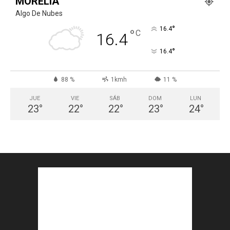
MORELIA
Algo De Nubes
°
16.4
°
C
16.4
°
16.4
88 %
1kmh
11 %
JUE
VIE
SÁB
DOM
LUN
23
°
22
°
22
°
23
°
24
°