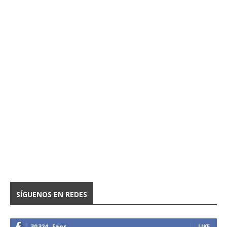
SÍGUENOS EN REDES
30,324
Fans
LIKE