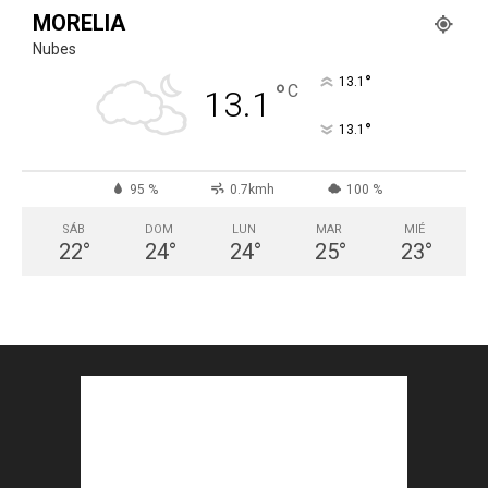
MORELIA
Nubes
°
13.1
°
C
13.1
°
13.1
95 %
0.7kmh
100 %
SÁB
DOM
LUN
MAR
MIÉ
22
°
24
°
24
°
25
°
23
°