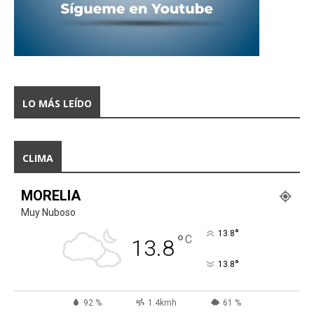
LO MÁS LEÍDO
CLIMA
MORELIA
Muy Nuboso
°
13.8
°
C
13.8
°
13.8
92 %
1.4kmh
61 %