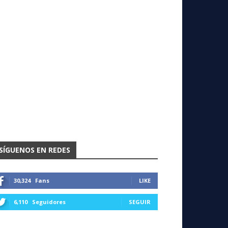
SÍGUENOS EN REDES
30,324
Fans
LIKE
6,110
Seguidores
SEGUIR