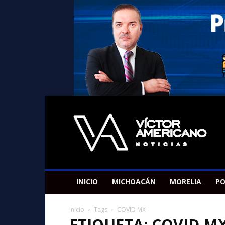
Americano
Victor
INICIO
MICHOACÁN
MORELIA
PO
Inicio
Tags
COVID MX
ETIQUETA: COVID M