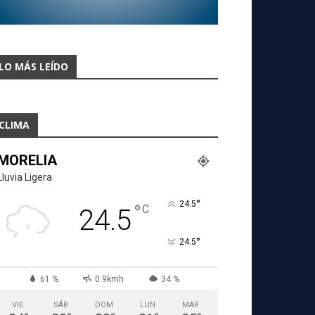
LO MÁS LEÍDO
CLIMA
MORELIA
Lluvia Ligera
°
24.5
°
C
24.5
°
24.5
61 %
0.9kmh
34 %
VIE
SÁB
DOM
LUN
MAR