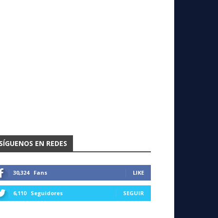
SÍGUENOS EN REDES
30,324
Fans
LIKE
6,110
Seguidores
SEGUIR