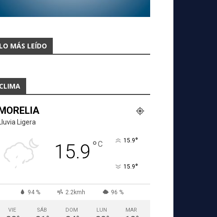
LO MÁS LEÍDO
CLIMA
MORELIA
Lluvia Ligera
°
15.9
°
C
15.9
°
15.9
94 %
2.2kmh
96 %
VIE
SÁB
DOM
LUN
MAR