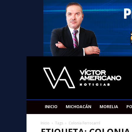
Americano
Victor
INICIO
MICHOACÁN
MORELIA
PO
Inicio
Tags
Colonia Ferrocarril
ETIQUETA: COLONIA