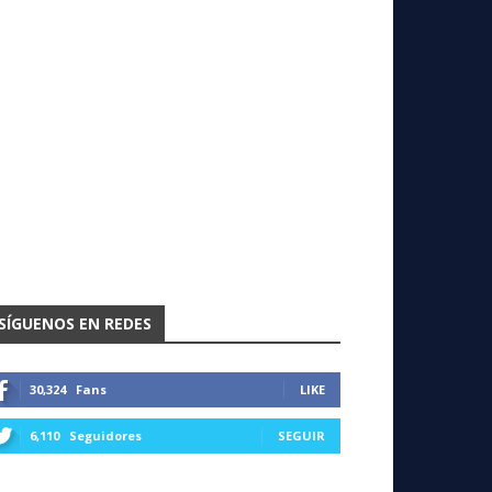
SÍGUENOS EN REDES
30,324
Fans
LIKE
6,110
Seguidores
SEGUIR