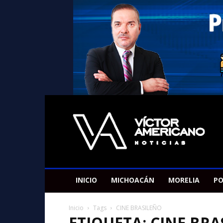
Americano
Victor
INICIO
MICHOACÁN
MORELIA
PO
Inicio
Tags
CINE BRASILEÑO
ETIQUETA: CINE BR