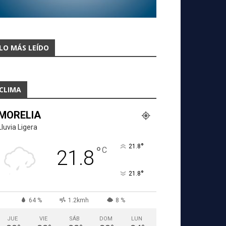
LO MÁS LEÍDO
CLIMA
MORELIA
Lluvia Ligera
°
21.8
°
C
21.8
°
21.8
64 %
1.2kmh
8 %
JUE
VIE
SÁB
DOM
LUN