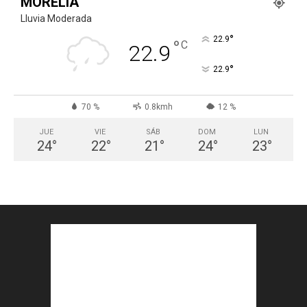
MORELIA
Lluvia Moderada
°
22.9
°
C
22.9
°
22.9
70 %
0.8kmh
12 %
JUE
VIE
SÁB
DOM
LUN
24
°
22
°
21
°
24
°
23
°