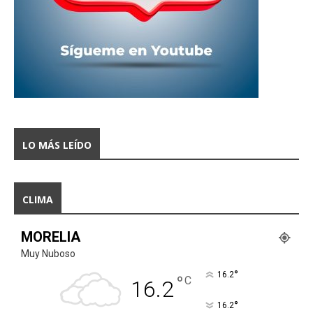
LO MÁS LEÍDO
CLIMA
MORELIA
Muy Nuboso
°
16.2
°
C
16.2
°
16.2