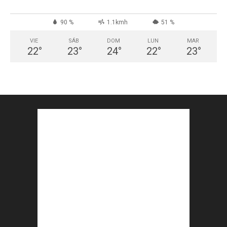
90 %
1.1kmh
51 %
VIE
SÁB
DOM
LUN
MAR
22
°
23
°
24
°
22
°
23
°