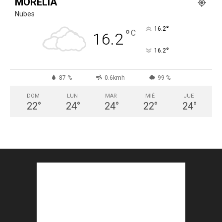
MORELIA
Nubes
°
16.2
°
C
16.2
°
16.2
87 %
0.6kmh
99 %
DOM
LUN
MAR
MIÉ
JUE
22
°
24
°
24
°
22
°
24
°