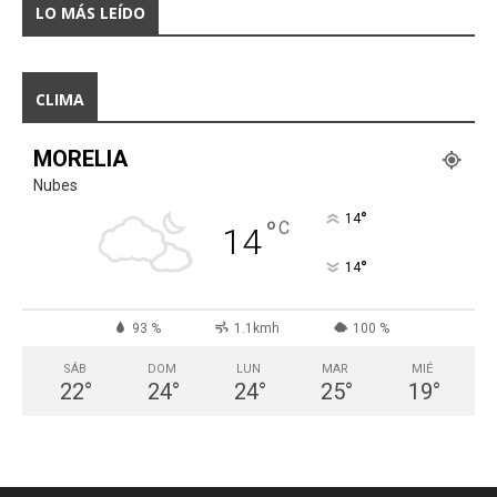
LO MÁS LEÍDO
CLIMA
MORELIA
Nubes
°
14
°
C
14
°
14
93 %
1.1kmh
100 %
SÁB
DOM
LUN
MAR
MIÉ
22
°
24
°
24
°
25
°
19
°