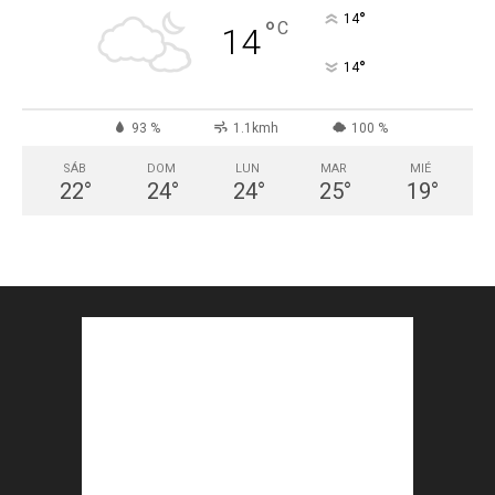
°
14
°
C
14
°
14
93 %
1.1kmh
100 %
SÁB
DOM
LUN
MAR
MIÉ
22
°
24
°
24
°
25
°
19
°