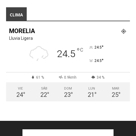
CLIMA
MORELIA
Lluvia Ligera
°
24.5
°
C
24.5
°
24.5
61 %
0.9kmh
34 %
VIE
SÁB
DOM
LUN
MAR
24
°
22
°
23
°
21
°
25
°